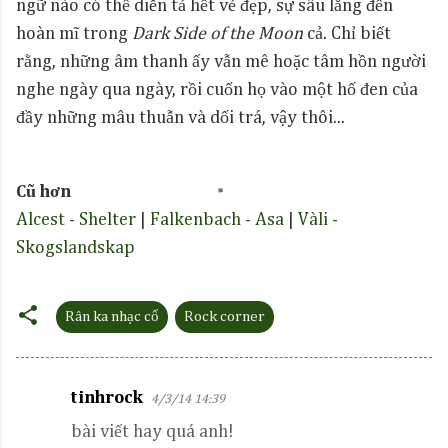
ngữ nào có thể diễn tả hết vẻ đẹp, sự sâu lắng đến
hoàn mĩ trong
Dark Side of the Moon
cả. Chỉ biết
rằng, những âm thanh ấy vẫn mê hoặc tâm hồn người
nghe ngày qua ngày, rồi cuốn họ vào một hố đen của
đầy những mâu thuẫn và dối trá, vậy thôi...
Cũ hơn
Alcest - Shelter
|
Falkenbach - Asa
|
Vàli -
Skogslandskap
Rân ka nhạc cổ
Rock corner
tinhrock
4/3/14 14:39
C
bài viết hay quá anh!
o