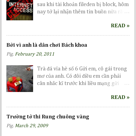
sau khi tài khoản fileden bị block, hôm
nay tớ lại nhận thêm tin buồn nữa rằng
tài khoản chuyên để lưu trữ các album
READ »
trên mediafire đã bị lock mà không hề
báo trước, cũng không hẹn ngày
unlock :| Một ngày mệt mỏi những vẫn
Bởi vì anh là dân chơi Bách khoa
cố viết vài dòng mong mọi người cho ý
Pig.
February 20, 2011
kiến...
Trà đá vỉa hè số 6 Gửi em, cô gái trong
mơ của anh. Có đôi điều em cần phải
cân nhắc kĩ trước khi liều mạng gửi
gắm nơi anh...
READ »
Trường tớ thi Rung chuông vàng
Pig.
March 29, 2009