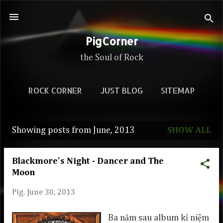
Skip to main content
PigCorner
the Soul of Rock
ROCK CORNER
JUST BLOG
SITEMAP
Showing posts from June, 2013
SHOW ALL
P
o
Blackmore's Night - Dancer and The
s
Moon
t
Pig.
June 30, 2013
s
Ba năm sau album kỉ niệm