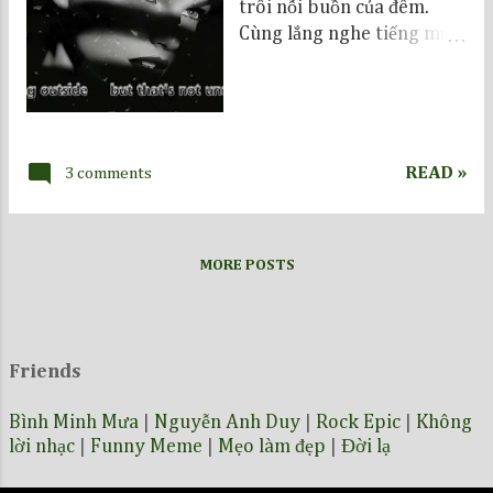
trôi nỗi buồn của đêm.
Cùng lắng nghe tiếng mưa
trong âm nhạc của Uriah
Heep đêm nay...
READ »
3 comments
MORE POSTS
Friends
Bình Minh Mưa
|
Nguyễn Anh Duy
|
Rock Epic
|
Không
lời nhạc
|
Funny Meme
|
Mẹo làm đẹp
|
Đời lạ