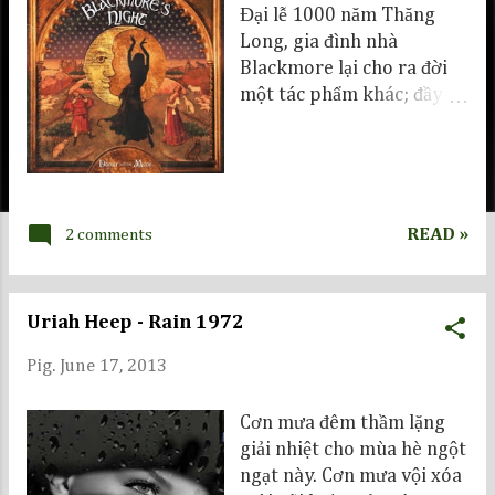
Đại lễ 1000 năm Thăng
Long, gia đình nhà
Blackmore lại cho ra đời
một tác phẩm khác; đầy
bất ngờ, thú vị và vẫn toát
lên vẻ đẹp lãng mạn của
chất thơ trong các bài hát
của họ...
READ »
2 comments
Uriah Heep - Rain 1972
Pig.
June 17, 2013
Cơn mưa đêm thầm lặng
giải nhiệt cho mùa hè ngột
ngạt này. Cơn mưa vội xóa