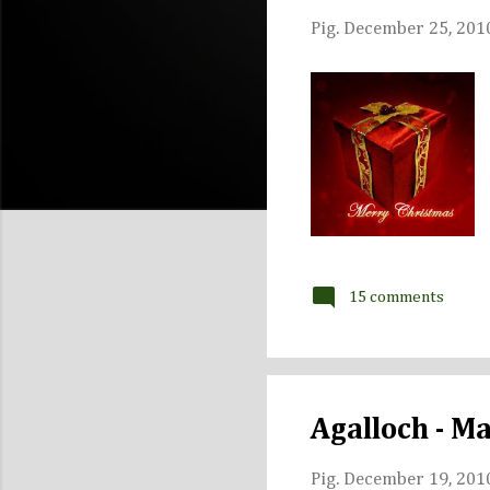
s
Pig.
December 25, 201
15 comments
Agalloch - M
Pig.
December 19, 201