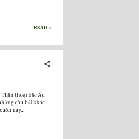
READ »
 Thần thoại Bắc Âu
 những câu hỏi khác
cuốn này...