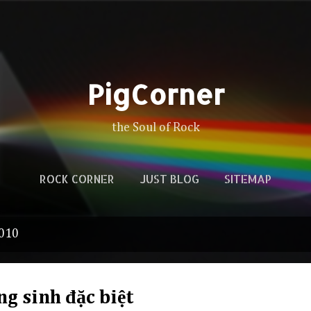
Skip to main content
PigCorner
the Soul of Rock
ROCK CORNER
JUST BLOG
SITEMAP
2010
g sinh đặc biệt