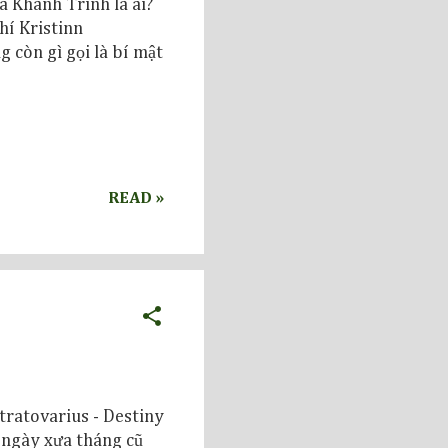
á Khánh Trình là ai?
hí Kristinn
g còn gì gọi là bí mật
READ »
tratovarius - Destiny
a ngày xưa tháng cũ