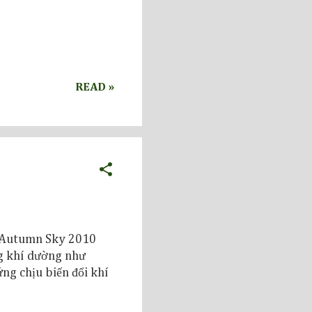
READ »
y Autumn Sky 2010
g khí dường như
ng chịu biến đổi khí