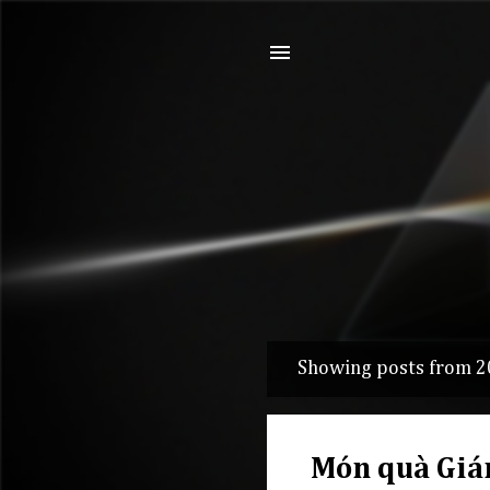
Showing posts from 
P
o
s
Món quà Gián
t