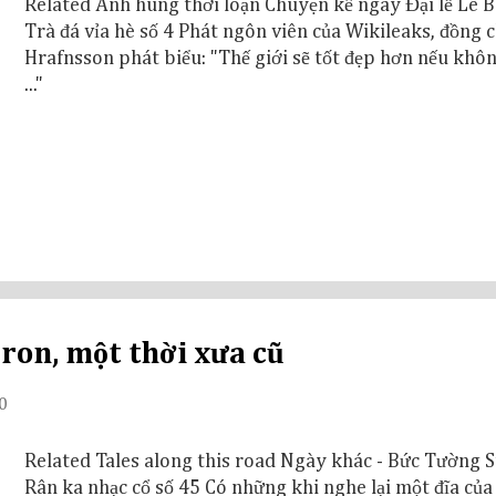
Related Anh hùng thời loạn Chuyện kể ngày Đại lễ Lê B
Trà đá vỉa hè số 4 Phát ngôn viên của Wikileaks, đồng c
Hrafnsson phát biểu: "Thế giới sẽ tốt đẹp hơn nếu khôn
..."
Iron, một thời xưa cũ
0
Related Tales along this road Ngày khác - Bức Tường S
Rân ka nhạc cổ số 45 Có những khi nghe lại một đĩa củ