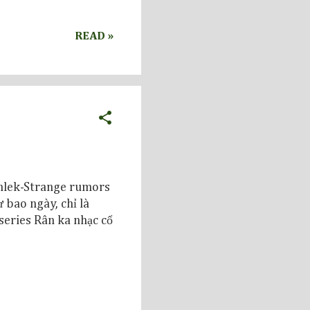
READ »
mlek-Strange rumors
 bao ngày, chỉ là
 series Rân ka nhạc cổ