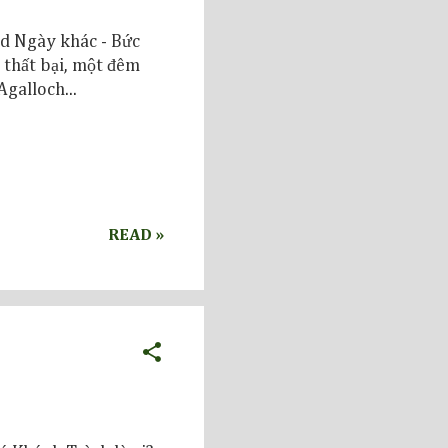
ad Ngày khác - Bức
 thất bại, một đêm
galloch...
READ »