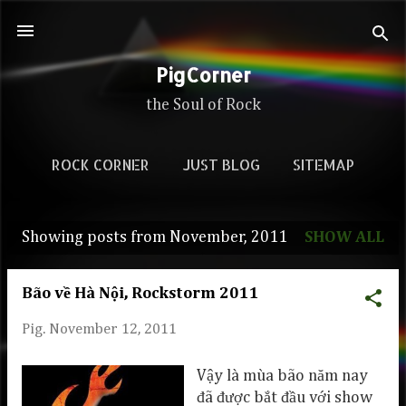
Skip to main content
PigCorner
the Soul of Rock
ROCK CORNER
JUST BLOG
SITEMAP
Showing posts from November, 2011
SHOW ALL
P
o
Bão về Hà Nội, Rockstorm 2011
s
Pig.
November 12, 2011
t
s
Vậy là mùa bão năm nay
đã được bắt đầu với show