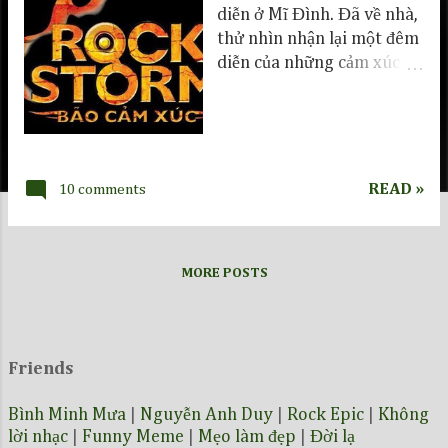
diễn ở Mĩ Đình. Đã về nhà,
thử nhìn nhận lại một đêm
diễn của những cảm xúc
nhé... Related Bicycle Race
- Queen Words, thay lời
muốn nói Rain - Beatles,
thèm mưa
READ »
10 comments
MORE POSTS
Friends
Bình Minh Mưa
|
Nguyễn Anh Duy
|
Rock Epic
|
Không
lời nhạc
|
Funny Meme
|
Mẹo làm đẹp
|
Đời lạ