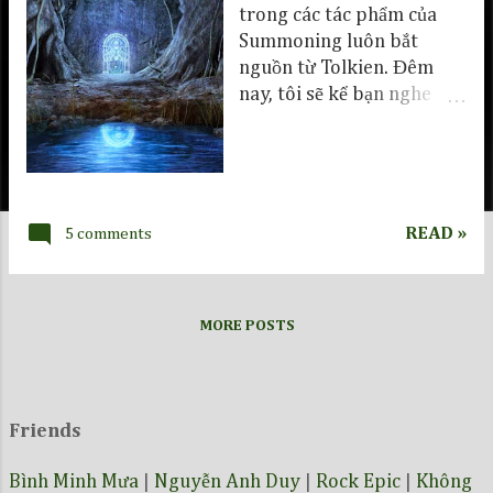
trong các tác phẩm của
Summoning luôn bắt
nguồn từ Tolkien. Đêm
nay, tôi sẽ kể bạn nghe
một chút giai thoại về
vùng đất này.
READ »
5 comments
MORE POSTS
Friends
Bình Minh Mưa
|
Nguyễn Anh Duy
|
Rock Epic
|
Không