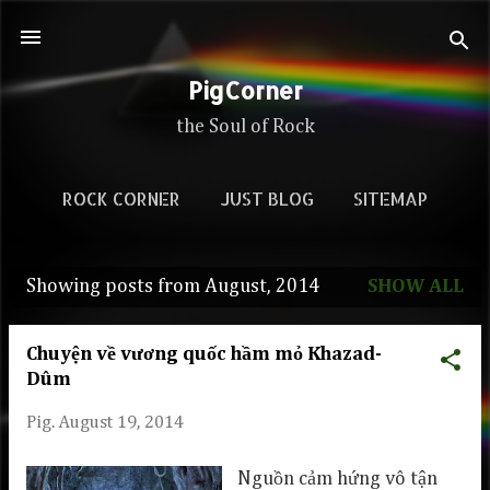
Skip to main content
PigCorner
the Soul of Rock
ROCK CORNER
JUST BLOG
SITEMAP
Showing posts from August, 2014
SHOW ALL
P
o
Chuyện về vương quốc hầm mỏ Khazad-
s
Dûm
t
Pig.
August 19, 2014
s
Nguồn cảm hứng vô tận