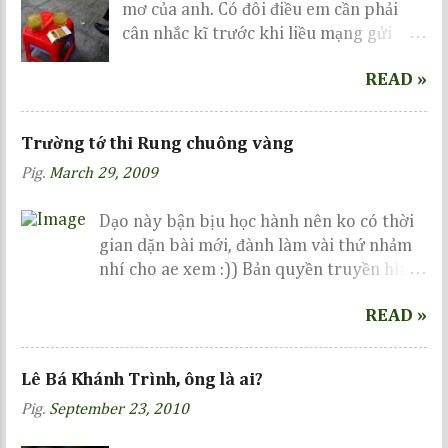
mơ của anh. Có đôi điều em cần phải
cân nhắc kĩ trước khi liều mạng gửi
gắm nơi anh...
READ »
Trường tớ thi Rung chuông vàng
Pig.
March 29, 2009
Dạo này bận bịu học hành nên ko có thời
gian dặn bài mới, đành làm vài thứ nhảm
nhí cho ae xem :)) Bản quyền truyền hình
thuộc về VTV, dưới đây tớ chỉ vi phạm 1 tí
READ »
bản quyền ảnh thôi, còn diễn biến cuộc
thi, ae vui lòng chờ tới ngày 14-6-2009 để
xem nhé :))
Lê Bá Khánh Trình, ông là ai?
Pig.
September 23, 2010