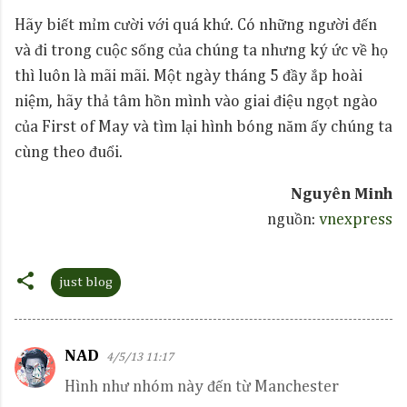
Hãy biết mỉm cười với quá khứ. Có những người đến
và đi trong cuộc sống của chúng ta nhưng ký ức về họ
thì luôn là mãi mãi. Một ngày tháng 5 đầy ắp hoài
niệm, hãy thả tâm hồn mình vào giai điệu ngọt ngào
của First of May và tìm lại hình bóng năm ấy chúng ta
cùng theo đuổi.
Nguyên Minh
nguồn:
vnexpress
just blog
NAD
4/5/13 11:17
C
Hình như nhóm này đến từ Manchester
o