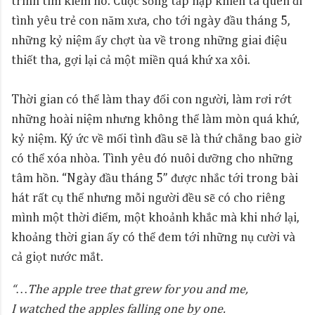
trình tìm kiếm nó. Cuộc sống tấp nập khiến ta quên đi
tình yêu trẻ con năm xưa, cho tới ngày đầu tháng 5,
những kỷ niệm ấy chợt ùa về trong những giai điệu
thiết tha, gợi lại cả một miền quá khứ xa xôi.
Thời gian có thể làm thay đổi con người, làm rơi rớt
những hoài niệm nhưng không thể làm mòn quá khứ,
kỷ niệm. Ký ức về mối tình đầu sẽ là thứ chẳng bao giờ
có thể xóa nhòa. Tình yêu đó nuôi dưỡng cho những
tâm hồn. “Ngày đầu tháng 5” được nhắc tới trong bài
hát rất cụ thể nhưng mỗi người đều sẽ có cho riêng
mình một thời điểm, một khoảnh khắc mà khi nhớ lại,
khoảng thời gian ấy có thể đem tới những nụ cười và
cả giọt nước mắt.
“…The apple tree that grew for you and me,
I watched the apples falling one by one.