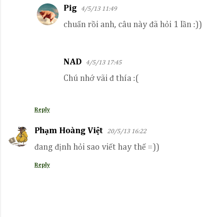
m
Pig
4/5/13 11:49
m
chuẩn rồi anh, câu này đã hỏi 1 lần :))
e
n
t
NAD
4/5/13 17:45
s
Chú nhớ vãi đ thía :(
Reply
Phạm Hoàng Việt
20/5/13 16:22
đang định hỏi sao viết hay thế =))
Reply