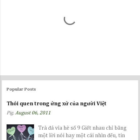
P
o
s
Popular Posts
t
a
Thói quen trong ứng xử của người Việt
C
Pig.
August 06, 2011
o
m
m
Trà đá vỉa hè số 9 Giết nhau chỉ bằng
e
một lời nói hay một cái nhìn đểu, tin