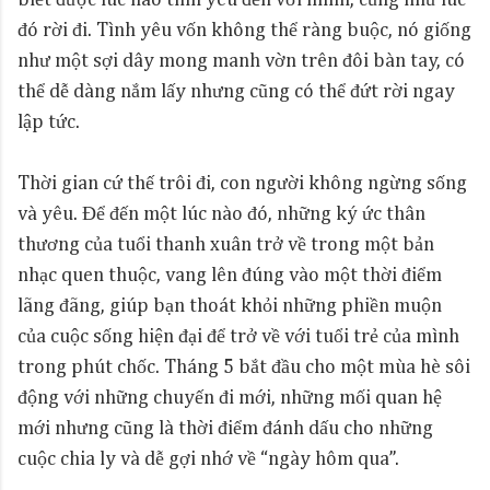
biết được lúc nào tình yêu đến với mình, cũng như lúc
đó rời đi. Tình yêu vốn không thể ràng buộc, nó giống
như một sợi dây mong manh vờn trên đôi bàn tay, có
thể dễ dàng nắm lấy nhưng cũng có thể đứt rời ngay
lập tức.
Thời gian cứ thế trôi đi, con người không ngừng sống
và yêu. Để đến một lúc nào đó, những ký ức thân
thương của tuổi thanh xuân trở về trong một bản
nhạc quen thuộc, vang lên đúng vào một thời điểm
lãng đãng, giúp bạn thoát khỏi những phiền muộn
của cuộc sống hiện đại để trở về với tuổi trẻ của mình
trong phút chốc. Tháng 5 bắt đầu cho một mùa hè sôi
động với những chuyến đi mới, những mối quan hệ
mới nhưng cũng là thời điểm đánh dấu cho những
cuộc chia ly và dễ gợi nhớ về “ngày hôm qua”.