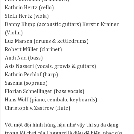
Kathrin Hertz (cello)
Steffi Hertz (viola)
Danny Klupp (accoustic guitars) Kerstin Krainer
(Violin)
Luz Marsen (drums & kettledrums)
Robert Müller (clarinet)
Andi Nad (bass)
Asis Nasseri (vocals, growls & guitars)
Kathrin Pechlof (harp)
Sasema (soprano)
Florian Schnellinger (bass vocals)
Hans Wolf (piano, cembalo, keyboards)
Christoph v. Zastrow (flute)
Với một đội hình hùng hậu như vậy thì sự đa dạng
trong lối chơi của Haggard là điều dễ hiểu, nhạc của