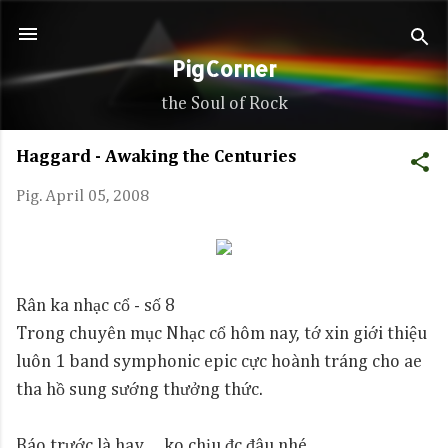
Skip to main content
PigCorner
the Soul of Rock
Haggard - Awaking the Centuries
Pig.
April 05, 2008
Rân ka nhạc cổ - số 8
Trong chuyên mục Nhạc cổ hôm nay, tớ xin giới thiệu
luôn 1 band symphonic epic cực hoành tráng cho ae
tha hồ sung sướng thưởng thức.
Báo trước là hay ... ko chịu đc đâu nhé