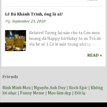
thi, ae vui lòng chờ tới ngày 14-6-2009 để
xem nhé :))
Lê Bá Khánh Trình, ông là ai?
Pig.
September 23, 2010
Related Tương lai nào cho ta Cơn mưa
hoang dã Happy birthday to us Trà đá
vỉa hè số 1 Có lẽ một trong những sự
kiện nổi bật nhất trong năm sẽ là vinh
READ »
danh GS Ngô Bảo Châu, nhưng bên một
quán trà đá ven đường, có ai biết...
Friends
Bình Minh Mưa
|
Nguyễn Anh Duy
|
Rock Epic
|
Không
lời nhạc
|
Funny Meme
|
Mẹo làm đẹp
|
Đời lạ