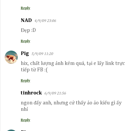
m
Reply
m
NAD
4/9/09 23:06
e
Đẹp :D
n
t
Reply
s
Pig
5/9/09 11:20
hix, chất lượng ảnh kém quá, tại e lấy link trực
tiếp từ FB :(
Reply
tinhrock
6/9/09 21:56
ngon đấy anh, nhưng cứ thấy ảo ảo kiểu gì ấy
nhỉ
Reply