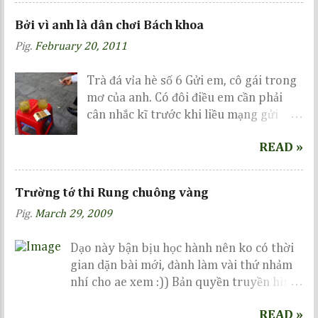
unlock :| Một ngày mệt mỏi những vẫn
Bởi vì anh là dân chơi Bách khoa
cố viết vài dòng mong mọi người cho ý
Pig.
February 20, 2011
kiến...
Trà đá vỉa hè số 6 Gửi em, cô gái trong
mơ của anh. Có đôi điều em cần phải
cân nhắc kĩ trước khi liều mạng gửi
gắm nơi anh...
READ »
Trường tớ thi Rung chuông vàng
Pig.
March 29, 2009
Dạo này bận bịu học hành nên ko có thời
gian dặn bài mới, đành làm vài thứ nhảm
nhí cho ae xem :)) Bản quyền truyền hình
thuộc về VTV, dưới đây tớ chỉ vi phạm 1 tí
READ »
bản quyền ảnh thôi, còn diễn biến cuộc