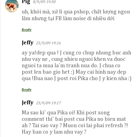
Pig
8/9/09 19:50
uh, khói mà, xử lí qua pshop, chất lượng ngon
lắm nhưng tại FB làm noise đi nhiều đới
Reply
Jeffy
25/9/09 19:16
ay ya!dep qua ! J cung co chup nhung buc anh
nhu vay ne , cung nhieu nguoi khen va duoc
nguoi ta mua la`m tranh nua do. J chua co
post len bao gio het :) May cai hinh nay dep
qua !Bua nao J post roi Pika cho J y kien nha :)
Reply
Jeffy
25/9/09 19:17
Ma sao ki` qua Pika oi! Khi post xong
comment thi` bai post cua Pika no bien mat
ah ? Tai sao vay ? Muon coi lai phai refresh ?!
Hay ban co y lam nhu vay ?