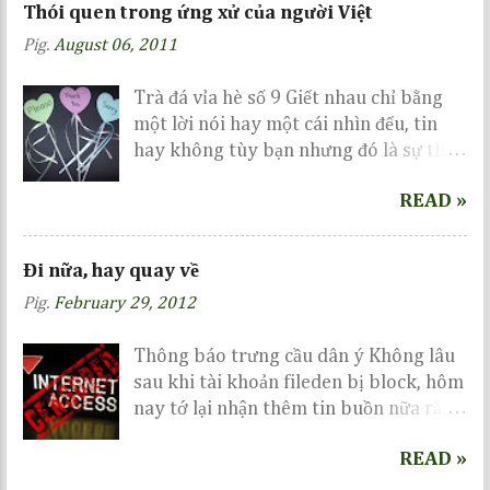
a
Thói quen trong ứng xử của người Việt
C
Pig.
August 06, 2011
o
m
m
Trà đá vỉa hè số 9 Giết nhau chỉ bằng
e
một lời nói hay một cái nhìn đểu, tin
n
hay không tùy bạn nhưng đó là sự thực
t
đang diễn ra rất phổ biến ở nước ta gần
READ »
đây... Related Trận cầu siêu kinh điển
Nếu mai là ngày tận thế Vì ah là dân
chơi BK
Đi nữa, hay quay về
Pig.
February 29, 2012
Thông báo trưng cầu dân ý Không lâu
sau khi tài khoản fileden bị block, hôm
nay tớ lại nhận thêm tin buồn nữa rằng
tài khoản chuyên để lưu trữ các album
READ »
trên mediafire đã bị lock mà không hề
báo trước, cũng không hẹn ngày