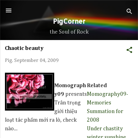
Skip to main content
PigCorner
the Soul of Rock
Chaotic beauty
Pig.
September 04, 2009
Momograph
Related
y09
presents
Momography09-
Trân trọng
Memories
giới thiệu
Summation for
loạt tác phẩm mới ra lò, check
2008
nào...
Under chastity
winter sunshine