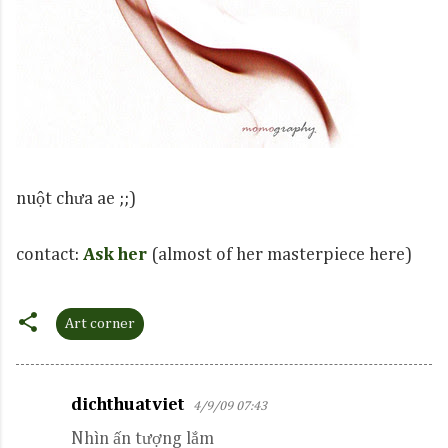
nuột chưa ae ;;)
contact:
Ask her
(almost of her masterpiece here)
Art corner
dichthuatviet
4/9/09 07:43
C
Nhìn ấn tượng lắm
o