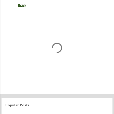
Reply
P
o
s
Popular Posts
t