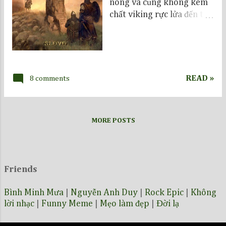
nóng và cũng không kém
chất viking rực lửa đến từ
nước Nga xa xôi, lạnh lẽo
Related Sombre Dance
đêm mưa Thorondir-
AusJenenTagen Please
Mister Postman
READ »
8 comments
MORE POSTS
Friends
Bình Minh Mưa
|
Nguyễn Anh Duy
|
Rock Epic
|
Không
lời nhạc
|
Funny Meme
|
Mẹo làm đẹp
|
Đời lạ