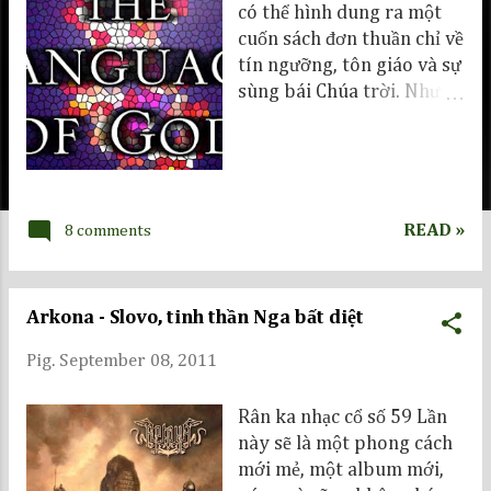
có thể hình dung ra một
cuốn sách đơn thuần chỉ về
tín ngưỡng, tôn giáo và sự
sùng bái Chúa trời. Nhưng
không chỉ có thế, hãy đọc
và khám phá rất rất nhiều
điều lý thú của cuộc sống
quanh ta... Related The
Grand Design ebook Lord
READ »
8 comments
of the Rings ebook The
Elegant Universe
Arkona - Slovo, tinh thần Nga bất diệt
Pig.
September 08, 2011
Rân ka nhạc cổ số 59 Lần
này sẽ là một phong cách
mới mẻ, một album mới,