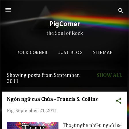
Skip to main content
PigCorner
the Soul of Rock
ROCK CORNER
JUST BLOG
SITEMAP
Showing posts from September,
SHOW ALL
P
2011
o
s
Ngôn ngữ của Chúa - Francis S. Collins
t
Pig.
September 21, 2011
s
Thoạt nghe nhiều người sẽ