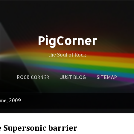
Skip to main content
PigCorner
the Soul of Rock
ROCK CORNER
JUST BLOG
SITEMAP
une, 2009
 Supersonic barrier