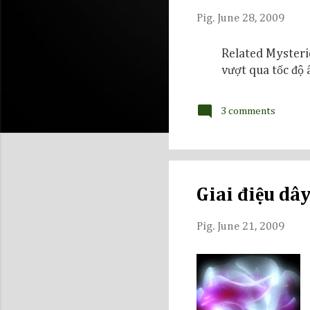
s
Pig.
June 28, 2009
Related Mysteri
vượt qua tốc độ 
3 comments
Giai điệu dâ
Pig.
June 21, 2009