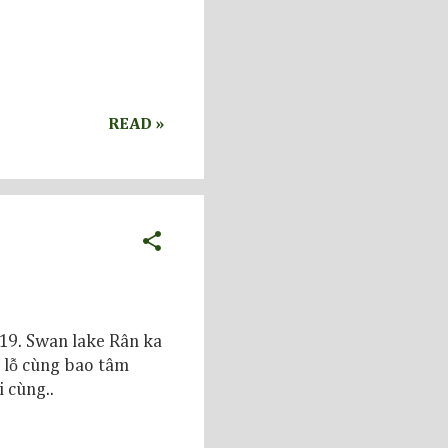
READ »
19. Swan lake Rân ka
g lỗ cùng bao tâm
 cùng..