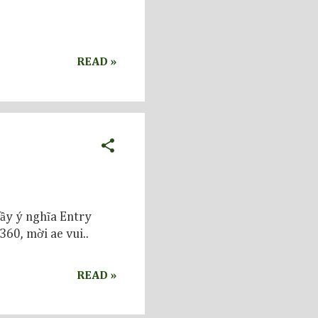
READ »
đầy ý nghĩa Entry
360, mời ae vui..
READ »