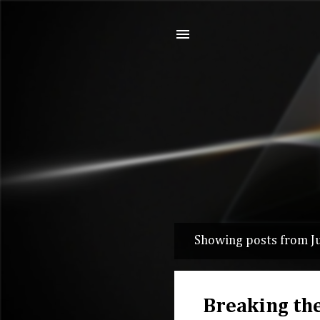
Showing posts from J
P
o
s
Breaking the
t