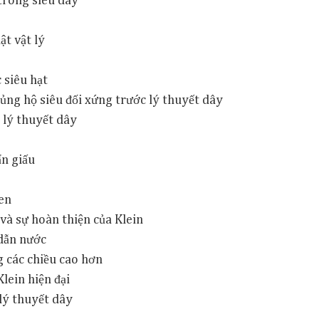
 trong siêu dây
ật vật lý
 siêu hạt
ng hộ siêu đối xứng trước lý thuyết dây
 lý thuyết dây
ẩn giấu
uen
và sự hoàn thiện của Klein
 dẫn nước
g các chiều cao hơn
Klein hiện đại
 lý thuyết dây