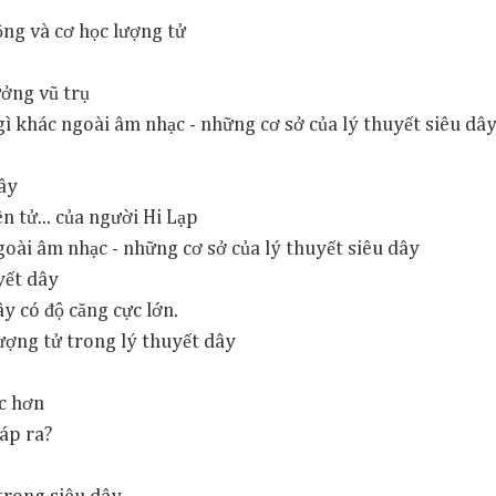
ộng và cơ học lượng tử
ưởng vũ trụ
ì khác ngoài âm nhạc - những cơ sở của lý thuyết siêu dâ
dây
ên tử... của người Hi Lạp
goài âm nhạc - những cơ sở của lý thuyết siêu dây
yết dây
ây có độ căng cực lớn.
lượng tử trong lý thuyết dây
ác hơn
cáp ra?