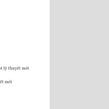
ột lý thuyết mới
yết mới