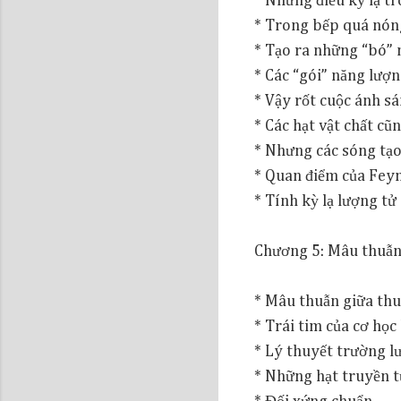
* Những điều kỳ lạ tr
* Trong bếp quá nón
* Tạo ra những “bó” 
* Các “gói” năng lượn
* Vậy rốt cuộc ánh sá
* Các hạt vật chất cũ
* Nhưng các sóng tạo 
* Quan điểm của Fe
* Tính kỳ lạ lượng tử
Chương 5: Mâu thuẫn 
* Mâu thuẫn giữa thuy
* Trái tim của cơ học
* Lý thuyết trường l
* Những hạt truyền 