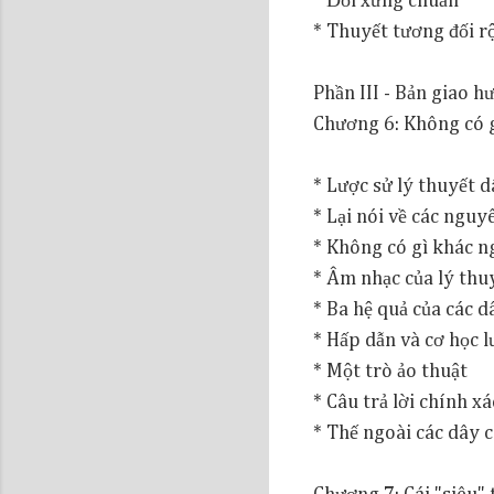
* Đối xứng chuẩn
* Thuyết tương đối r
Phần III - Bản giao h
Chương 6: Không có g
* Lược sử lý thuyết 
* Lại nói về các nguy
* Không có gì khác n
* Âm nhạc của lý thu
* Ba hệ quả của các d
* Hấp dẫn và cơ học 
* Một trò ảo thuật
* Câu trả lời chính x
* Thế ngoài các dây 