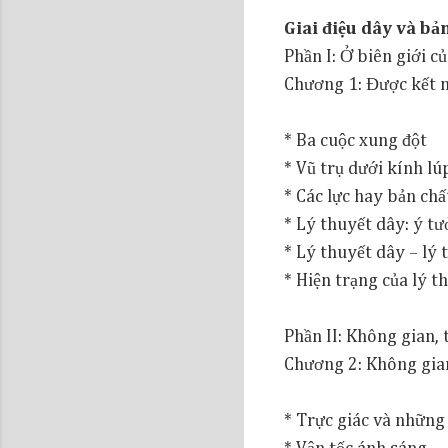
Giai điệu dây và bả
Phần I: Ở biên giới củ
Chương 1: Được kết n
* Ba cuộc xung đột
* Vũ trụ dưới kính lúp
* Các lực hay bản ch
* Lý thuyết dây: ý t
* Lý thuyết dây – lý 
* Hiện trạng của lý t
Phần II: Không gian, 
Chương 2: Không gian
* Trực giác và những 