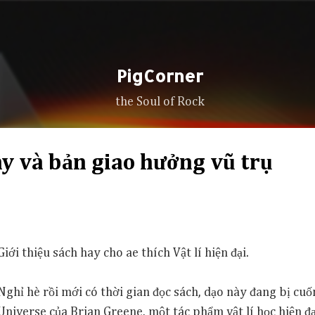
Skip to main content
PigCorner
the Soul of Rock
ây và bản giao hưởng vũ trụ
Giới thiệu sách hay cho ae thích Vật lí hiện đại.
Nghỉ hè rồi mới có thời gian đọc sách, dạo này đang bị cuố
Universe của Brian Greene, một tác phẩm vật lí học hiện 