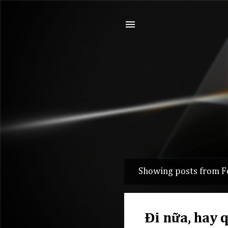
Showing posts from F
P
o
s
Đi nữa, hay 
t