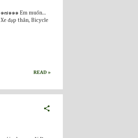
๑๑๗๑๑๑ Em muốn...
Xe đạp thân, Bicycle
READ »