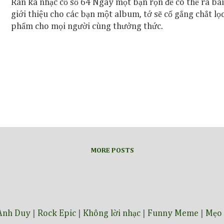
Rân ka nhạc cổ số 64 Ngày một bận rộn để có thể ra bà
giới thiệu cho các bạn một album, tớ sẽ cố gắng chắt lọ
phẩm cho mọi người cùng thưởng thức.
MORE POSTS
Anh Duy
|
Rock Epic
|
Không lời nhạc
|
Funny Meme
|
Mẹo 