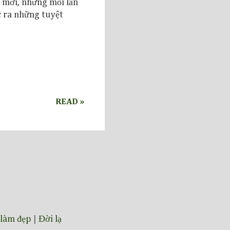
i mới, nhưng mỗi lần
c ra những tuyệt
READ »
làm đẹp
|
Đời lạ