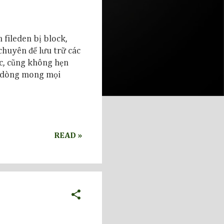
 fileden bị block,
chuyên để lưu trữ các
c, cũng không hẹn
i dòng mong mọi
READ »