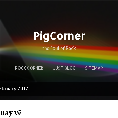
Skip to main content
PigCorner
the Soul of Rock
ROCK CORNER
JUST BLOG
SITEMAP
ebruary, 2012
quay về