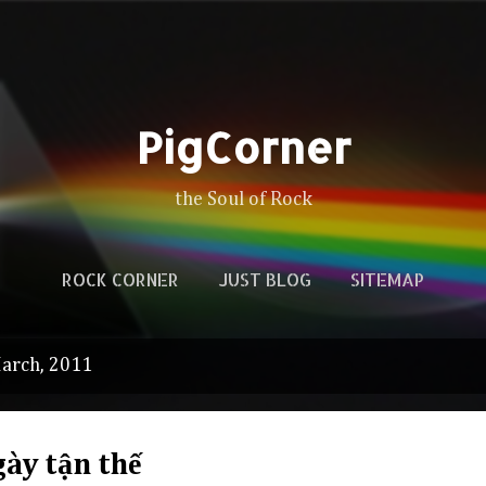
Skip to main content
PigCorner
the Soul of Rock
ROCK CORNER
JUST BLOG
SITEMAP
arch, 2011
gày tận thế