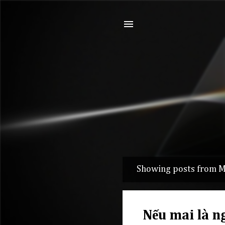
Showing posts from M
P
o
s
Nếu mai là n
t