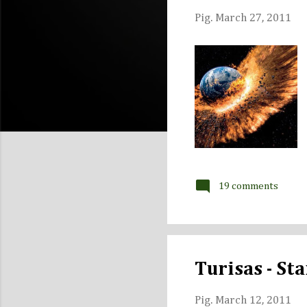
s
Pig.
March 27, 2011
19 comments
Turisas - St
Pig.
March 12, 2011