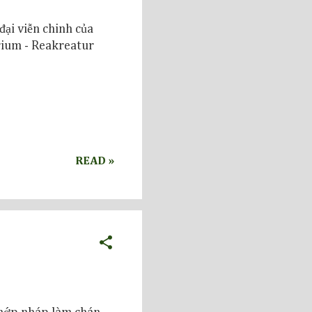
 đại viễn chinh của
rium - Reakreatur
READ »