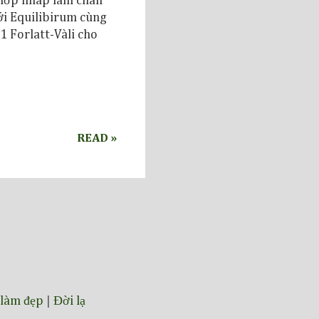
 nhớp nháp làm chán
ới Equilibirum cùng
1 Forlatt-Vàli cho
READ »
làm đẹp
|
Đời lạ