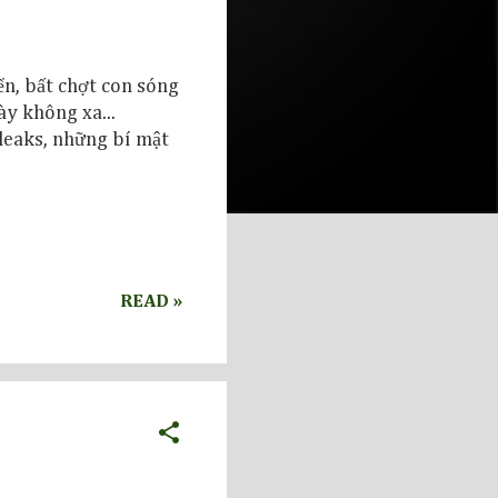
ển, bất chợt con sóng
ày không xa...
leaks, những bí mật
READ »