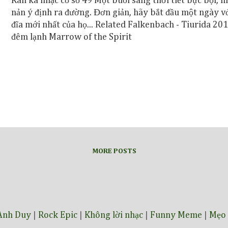
Rân ka nhạc cổ số 49 Một buổi sáng thời tiết bực bội,
nản ý định ra đường. Đơn giản, hãy bắt đầu một ngày v
đĩa mới nhất của họ... Related Falkenbach - Tiurida 201
đêm lạnh Marrow of the Spirit
MORE POSTS
Anh Duy
|
Rock Epic
|
Không lời nhạc
|
Funny Meme
|
Mẹo 