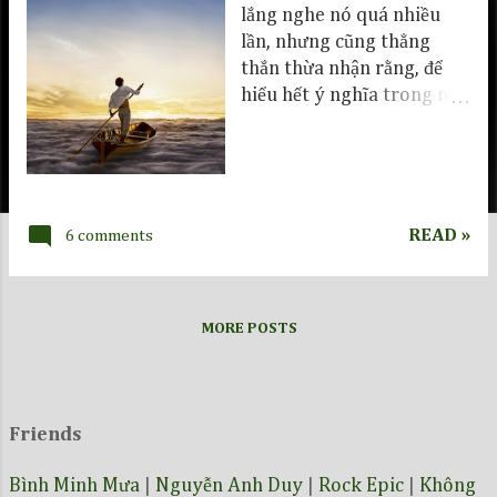
lắng nghe nó quá nhiều
lần, nhưng cũng thẳng
thắn thừa nhận rằng, để
hiểu hết ý nghĩa trong nó,
tôi còn phải học hỏi, tìm
hiểu và khơi dậy cảm xúc
hơn nữa. Và với Endless
River , xin dành đôi lời cho
các fan yêu progressive
READ »
6 comments
rock và Pink Floyd.
MORE POSTS
Friends
Bình Minh Mưa
|
Nguyễn Anh Duy
|
Rock Epic
|
Không