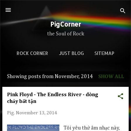
Skip to main content
PigCorner
the Soul of Rock
ROCK CORNER
JUST BLOG
SITEMAP
Showing posts from November, 2014
SHOW ALL
P
o
Pink Floyd - The Endless River - dòng
s
chảy bất tận
t
Pig.
November 13, 2014
s
Tôi yêu thứ âm nhạc này,