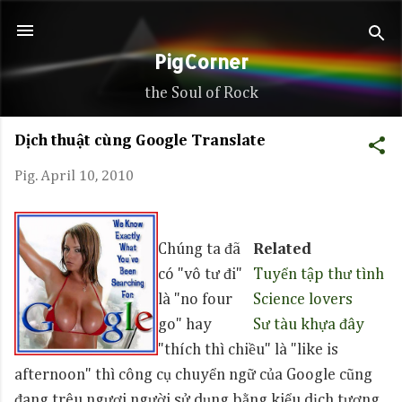
Skip to main content
PigCorner
the Soul of Rock
Dịch thuật cùng Google Translate
Pig.
April 10, 2010
Chúng ta đã
Related
có "vô tư đi"
Tuyển tập thư tình
là "no four
Science lovers
go" hay
Sư tàu khựa đây
"thích thì chiều" là "like is
afternoon" thì công cụ chuyển ngữ của Google cũng
đang trêu ngươi người sử dụng bằng kiểu dịch tương