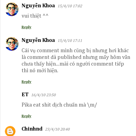
Nguyễn Khoa
15/4/10 17:02
vui thiệt ^^
Reply
Nguyễn Khoa
15/4/10 17:11
Cái vụ comment mình cũng bị nhưng hơi khác
là comment đã published nhưng mấy hôm vẫn
chưa thấy hiện...mãi có người comment tiếp
thì nó mới hiện.
Reply
ET
16/4/10 23:50
Pika eat shit dịch chuẩn mà \m/
Reply
Chinhnd
23/4/10 20:40