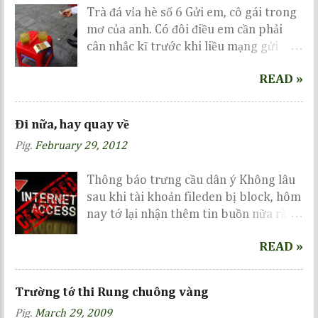
Trà đá vỉa hè số 6 Gửi em, cô gái trong
mơ của anh. Có đôi điều em cần phải
cân nhắc kĩ trước khi liều mạng gửi
gắm nơi anh...
READ »
Đi nữa, hay quay về
Pig.
February 29, 2012
Thông báo trưng cầu dân ý Không lâu
sau khi tài khoản fileden bị block, hôm
nay tớ lại nhận thêm tin buồn nữa rằng
tài khoản chuyên để lưu trữ các album
READ »
trên mediafire đã bị lock mà không hề
báo trước, cũng không hẹn ngày
unlock :| Một ngày mệt mỏi những vẫn
Trường tớ thi Rung chuông vàng
cố viết vài dòng mong mọi người cho ý
Pig.
March 29, 2009
kiến...