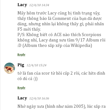
Lacy
12/4/10 14:34
Mấy hôm trước Lacy cũng bị tình trạng vậy,
thấy thông báo là Comment của bạn đã được
đăng, nhưng nhìn lại không thấy gì, phải nhấn
F5 mới thấy.
P/S: Không biết có ACE nào thích Scorpions
không nhỉ, Lacy đang sưu tầm 9/17 Album rồi
:D (Album theo sắp xếp của Wikipedia)
Reply
Pig
12/4/10 15:24
tớ là fan của scor từ hồi cấp 2 rồi, các hits đỉnh
có đủ cả :))
Reply
Lacy
12/4/10 16:36
Nhớ ngày xưa (hình như năm 2005), lúc sắp ra