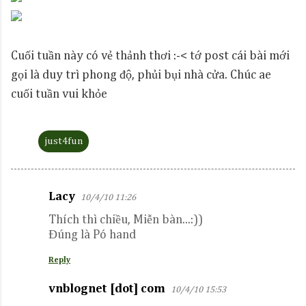
Cuối tuần này có vẻ thảnh thơi :-< tớ post cái bài mới
gọi là duy trì phong độ, phủi bụi nhà cửa. Chúc ae
cuối tuần vui khỏe
just4fun
Lacy
10/4/10 11:26
C
Thích thì chiều, Miễn bàn...:))
o
Đúng là Pó hand
m
m
Reply
e
vnblognet [dot] com
10/4/10 15:53
n