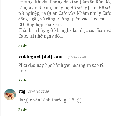
trường. Khi đợi Phòng đào tạo (làm ăn Rùa Bò,
cả ngày mới xong mấy bộ Hồ sơ ấy) làm Hồ sơ
tốt nghiệp, ra Quán Cafe vừa Nhâm nhi ly Cafe
đắng ngắt, và cũng không quên vác theo cái
CD tổng hợp của Scor.
Thành ra bây giờ khi nghe lại nhạc của Scor và
Cafe, lại nhớ ngày đó...
Reply
vnblognet [dot] com
13/4/10 17:58
Pika dạo này học hành yêu đương ra sao rồi
em?
Reply
Pig
13/4/10 22:36
dạ :)) e vẫn bình thường thôi ;))
Reply