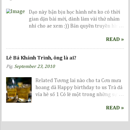
Dạo này bận bịu học hành nên ko có thời
gian dặn bài mới, đành làm vài thứ nhảm
nhí cho ae xem :)) Bản quyền truyền hình
thuộc về VTV, dưới đây tớ chỉ vi phạm 1 tí
READ »
bản quyền ảnh thôi, còn diễn biến cuộc
thi, ae vui lòng chờ tới ngày 14-6-2009 để
xem nhé :))
Lê Bá Khánh Trình, ông là ai?
Pig.
September 23, 2010
Related Tương lai nào cho ta Cơn mưa
hoang dã Happy birthday to us Trà đá
vỉa hè số 1 Có lẽ một trong những sự
kiện nổi bật nhất trong năm sẽ là vinh
READ »
danh GS Ngô Bảo Châu, nhưng bên một
quán trà đá ven đường, có ai biết...