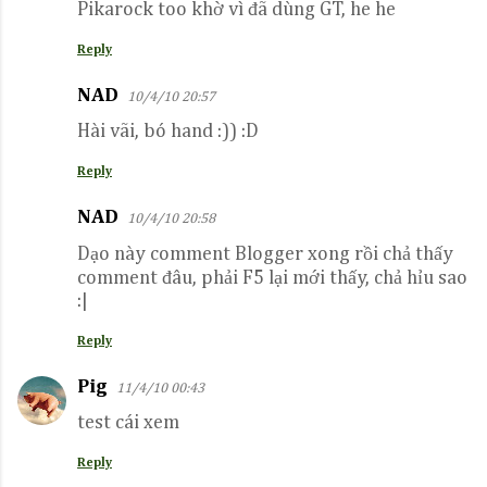
Pikarock too khờ vì đã dùng GT, he he
t
s
Reply
NAD
10/4/10 20:57
Hài vãi, bó hand :)) :D
Reply
NAD
10/4/10 20:58
Dạo này comment Blogger xong rồi chả thấy
comment đâu, phải F5 lại mới thấy, chả hỉu sao
:|
Reply
Pig
11/4/10 00:43
test cái xem
Reply