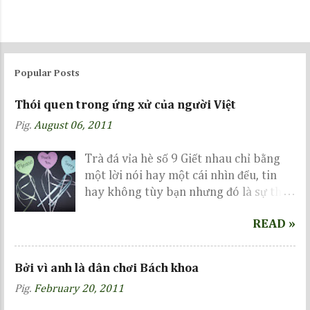
P
o
s
Popular Posts
t
a
Thói quen trong ứng xử của người Việt
C
Pig.
August 06, 2011
o
m
m
Trà đá vỉa hè số 9 Giết nhau chỉ bằng
e
một lời nói hay một cái nhìn đểu, tin
n
hay không tùy bạn nhưng đó là sự thực
t
đang diễn ra rất phổ biến ở nước ta gần
READ »
đây... Related Trận cầu siêu kinh điển
Nếu mai là ngày tận thế Vì ah là dân
chơi BK
Bởi vì anh là dân chơi Bách khoa
Pig.
February 20, 2011