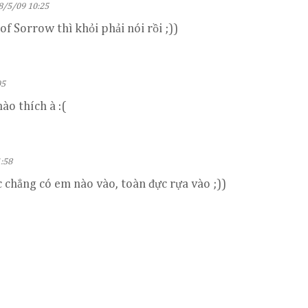
8/5/09 10:25
of Sorrow thì khỏi phải nói rồi ;))
05
nào thích à :(
:58
c chẳng có em nào vào, toàn đực rựa vào ;))