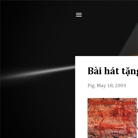
Bài hát tặ
Pig.
May 18, 2009