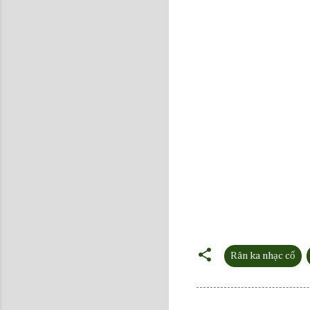
Rân ka nhạc cổ