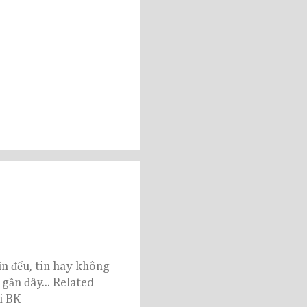
ìn đểu, tin hay không
gần đây... Related
i BK