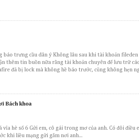
 báo trưng cầu dân ý Không lâu sau khi tài khoản fileden
hận thêm tin buồn nữa rằng tài khoản chuyên để lưu trữ cá
fire đã bị lock mà không hề báo trước, cũng không hẹn ng
mệt mỏi những vẫn cố viết vài dòng mong mọi người cho ý 
hơi Bách khoa
á vỉa hè số 6 Gửi em, cô gái trong mơ của anh. Có đôi điều
ước khi liều mạng gửi gắm nơi anh...