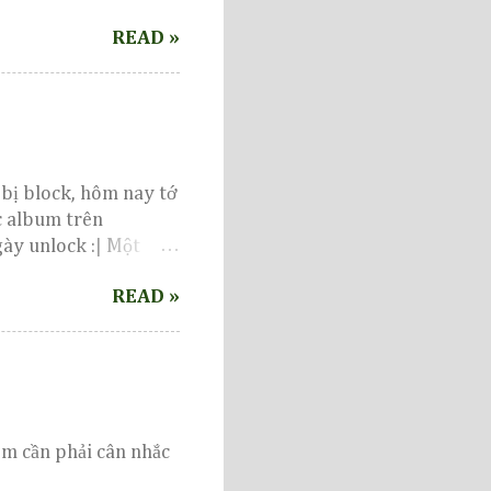
READ »
 bị block, hôm nay tớ
c album trên
ày unlock :| Một
kiến...
READ »
 em cần phải cân nhắc