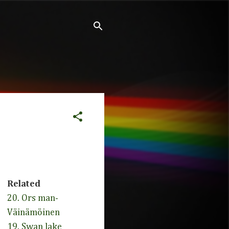
Related
20. Ors man-
Väinämöinen
19. Swan lake