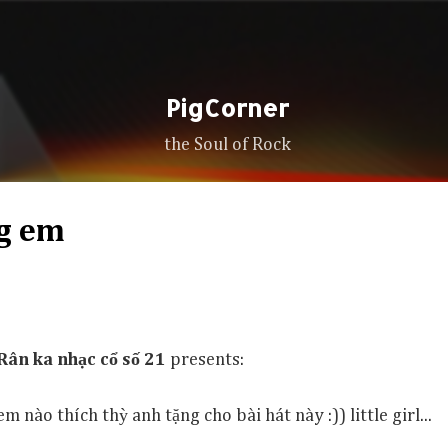
Skip to main content
PigCorner
the Soul of Rock
ng em
Rân ka nhạc cổ số 21
presents:
em nào thích thỳ anh tặng cho bài hát này :)) little girl...