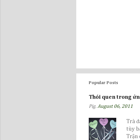
P
o
s
t
Popular Posts
a
C
Thói quen trong ứn
o
Pig.
August 06, 2011
m
m
Trà đ
e
n
tùy b
t
Trận 