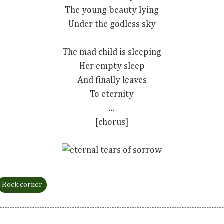
The young beauty lying
Under the godless sky
The mad child is sleeping
Her empty sleep
And finally leaves
To eternity
...
[chorus]
Rock corner