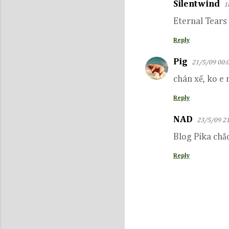
Silentwind
1
C
Eternal Tears 
o
m
Reply
m
Pig
21/5/09 00:
e
chán xế, ko e 
n
t
Reply
s
NAD
23/5/09 21
Blog Pika chắ
Reply