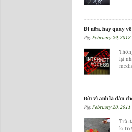
Đi nữa, hay quay về
Pig.
February 29, 2012
Thông
lại n
media
ngày 
Bởi vì anh là dân c
Pig.
February 20, 2011
Trà đ
kĩ tr