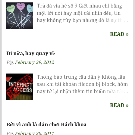
m
Trà đá vỉa hè số 9 Giết nhau chỉ bằng
e
một lời nói hay một cái nhìn đểu, tin
n
hay không tùy bạn nhưng đó là sự thực
t
đang diễn ra rất phổ biến ở nước ta gần
READ »
đây... Related Trận cầu siêu kinh điển
Nếu mai là ngày tận thế Vì ah là dân
chơi BK
Đi nữa, hay quay về
Pig.
February 29, 2012
Thông báo trưng cầu dân ý Không lâu
sau khi tài khoản fileden bị block, hôm
nay tớ lại nhận thêm tin buồn nữa rằng
tài khoản chuyên để lưu trữ các album
READ »
trên mediafire đã bị lock mà không hề
báo trước, cũng không hẹn ngày
unlock :| Một ngày mệt mỏi những vẫn
Bởi vì anh là dân chơi Bách khoa
cố viết vài dòng mong mọi người cho ý
Pig.
February 20, 2011