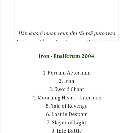
Hän katsoi maan reunalta tähteä putoavaa
Nyt kauniit kasvot neitosen peittää karu maa
Jokaisen täytyy katsoa silmiin totuuden
Iron - Ensiferum 2004
Sillä aika ompi voittoisa, mut' tämä maa on
ikuinen
1. Ferrum Aeternum
[English translation]
2. Iron
He gazed the falling star from the edge of
3. Sword Chant
the world
4. Mourning Heart - Interlude
Now the face of the maiden are covered by
5. Tale of Revenge
rough land
6. Lost in Despair
Everyone has to look in the eyes of the
7. Slayer of Light
truth
8. Into Battle
Because the time is victorious, but this land