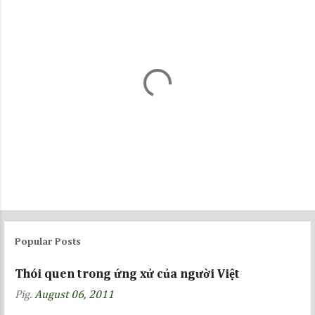
P
o
s
Popular Posts
t
a
Thói quen trong ứng xử của người Việt
C
Pig.
August 06, 2011
o
m