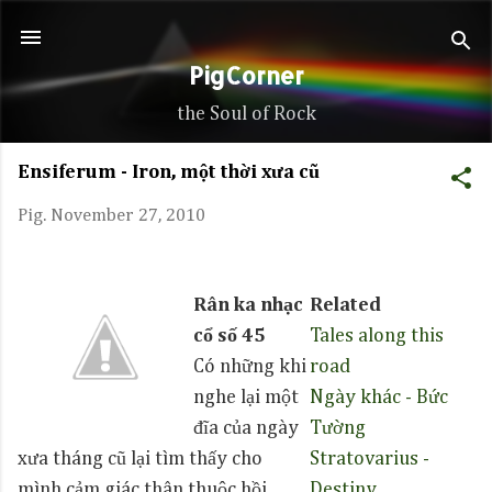
Skip to main content
PigCorner
the Soul of Rock
Ensiferum - Iron, một thời xưa cũ
Pig.
November 27, 2010
Rân ka nhạc
Related
cổ số 45
Tales along this
Có những khi
road
nghe lại một
Ngày khác - Bức
đĩa của ngày
Tường
xưa tháng cũ lại tìm thấy cho
Stratovarius -
mình cảm giác thân thuộc hồi
Destiny