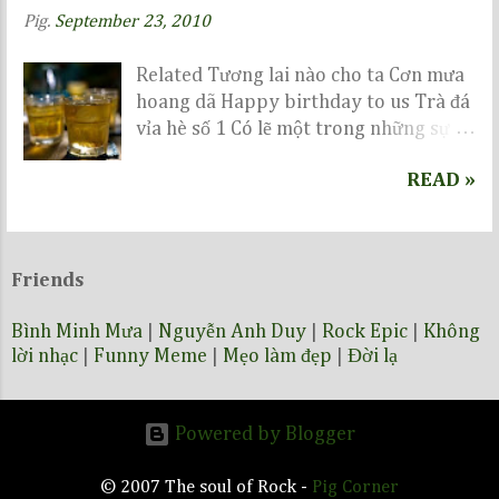
Pig.
September 23, 2010
Related Tương lai nào cho ta Cơn mưa
hoang dã Happy birthday to us Trà đá
vỉa hè số 1 Có lẽ một trong những sự
kiện nổi bật nhất trong năm sẽ là vinh
READ »
danh GS Ngô Bảo Châu, nhưng bên một
quán trà đá ven đường, có ai biết...
Friends
Bình Minh Mưa
|
Nguyễn Anh Duy
|
Rock Epic
|
Không
lời nhạc
|
Funny Meme
|
Mẹo làm đẹp
|
Đời lạ
Powered by Blogger
© 2007 The soul of Rock -
Pig Corner