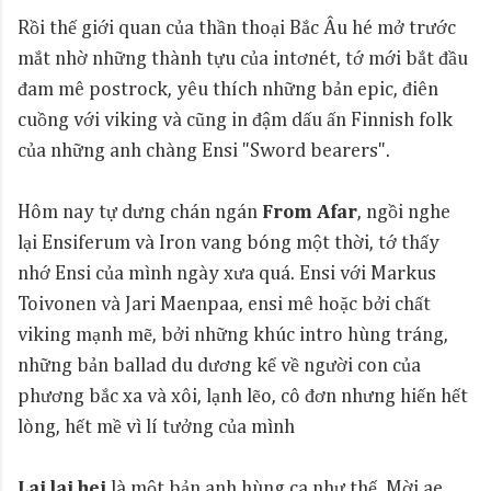
Rồi thế giới quan của thần thoại Bắc Âu hé mở trước
mắt nhờ những thành tựu của intơnét, tớ mới bắt đầu
đam mê postrock, yêu thích những bản epic, điên
cuồng với viking và cũng in đậm dấu ấn Finnish folk
của những anh chàng Ensi "Sword bearers".
Hôm nay tự dưng chán ngán
From Afar
, ngồi nghe
lại Ensiferum và Iron vang bóng một thời, tớ thấy
nhớ Ensi của mình ngày xưa quá. Ensi với Markus
Toivonen và Jari Maenpaa, ensi mê hoặc bởi chất
viking mạnh mẽ, bởi những khúc intro hùng tráng,
những bản ballad du dương kể về người con của
phương bắc xa và xôi, lạnh lẽo, cô đơn nhưng hiến hết
lòng, hết mề vì lí tưởng của mình
Lai lai hei
là một bản anh hùng ca như thế. Mời ae