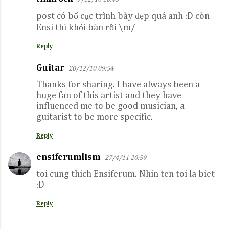
post có bố cục trình bày đẹp quá anh :D còn
Ensi thì khỏi bàn rồi \m/
Reply
Guitar
20/12/10 09:54
Thanks for sharing. I have always been a
huge fan of this artist and they have
influenced me to be good musician, a
guitarist to be more specific.
Reply
ensiferumlism
27/4/11 20:59
toi cung thich Ensiferum. Nhin ten toi la biet
:D
Reply