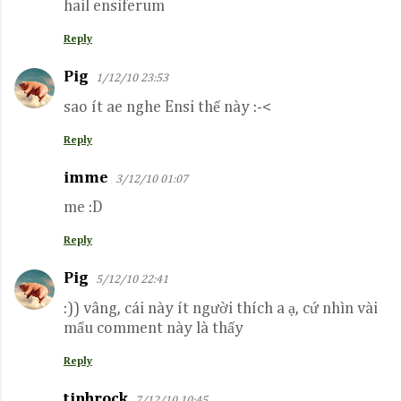
hail ensiferum
Reply
Pig
1/12/10 23:53
sao ít ae nghe Ensi thế này :-<
Reply
imme
3/12/10 01:07
me :D
Reply
Pig
5/12/10 22:41
:)) vâng, cái này ít người thích a ạ, cứ nhìn vài
mẩu comment này là thấy
Reply
tinhrock
7/12/10 10:45