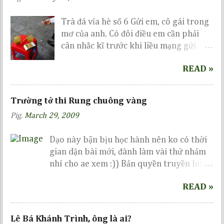
kiến...
Trà đá vỉa hè số 6 Gửi em, cô gái trong
mơ của anh. Có đôi điều em cần phải
cân nhắc kĩ trước khi liều mạng gửi
gắm nơi anh...
READ »
Trường tớ thi Rung chuông vàng
Pig.
March 29, 2009
Dạo này bận bịu học hành nên ko có thời
gian dặn bài mới, đành làm vài thứ nhảm
nhí cho ae xem :)) Bản quyền truyền hình
thuộc về VTV, dưới đây tớ chỉ vi phạm 1 tí
READ »
bản quyền ảnh thôi, còn diễn biến cuộc
thi, ae vui lòng chờ tới ngày 14-6-2009 để
xem nhé :))
Lê Bá Khánh Trình, ông là ai?