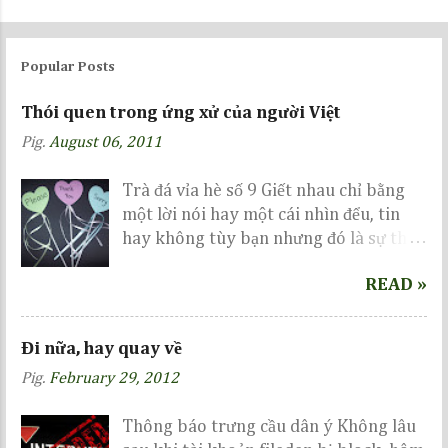
P
o
s
Popular Posts
t
a
Thói quen trong ứng xử của người Việt
C
Pig.
August 06, 2011
o
m
m
Trà đá vỉa hè số 9 Giết nhau chỉ bằng
e
một lời nói hay một cái nhìn đểu, tin
n
hay không tùy bạn nhưng đó là sự thực
t
đang diễn ra rất phổ biến ở nước ta gần
READ »
đây... Related Trận cầu siêu kinh điển
Nếu mai là ngày tận thế Vì ah là dân
chơi BK
Đi nữa, hay quay về
Pig.
February 29, 2012
Thông báo trưng cầu dân ý Không lâu