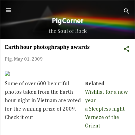
Skip to main content
PigCorner
the Soul of Rock
Earth hour photoghraphy awards
Pig.
May 01, 2009
Some of over 600 beautiful
Related
photos taken from the Earth
Wishlist for a new
hour night in Vietnam are voted
year
for the winning prize of 2009.
a Sleepless night
Check it out
Verneze of the
Orient