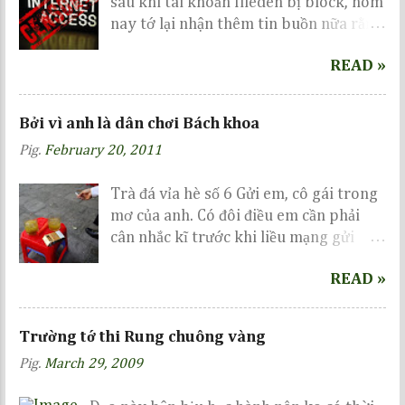
sau khi tài khoản fileden bị block, hôm
nay tớ lại nhận thêm tin buồn nữa rằng
tài khoản chuyên để lưu trữ các album
READ »
trên mediafire đã bị lock mà không hề
báo trước, cũng không hẹn ngày
unlock :| Một ngày mệt mỏi những vẫn
Bởi vì anh là dân chơi Bách khoa
cố viết vài dòng mong mọi người cho ý
Pig.
February 20, 2011
kiến...
Trà đá vỉa hè số 6 Gửi em, cô gái trong
mơ của anh. Có đôi điều em cần phải
cân nhắc kĩ trước khi liều mạng gửi
gắm nơi anh...
READ »
Trường tớ thi Rung chuông vàng
Pig.
March 29, 2009