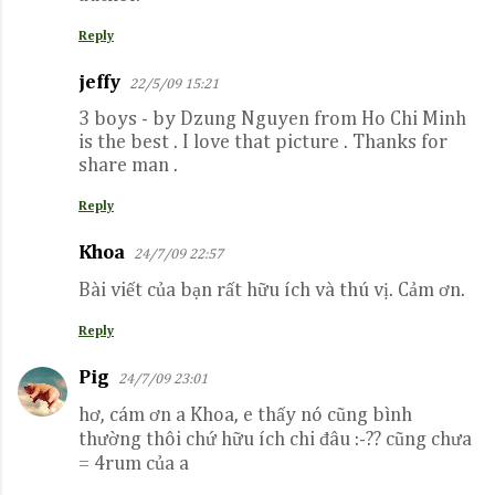
Reply
jeffy
22/5/09 15:21
3 boys - by Dzung Nguyen from Ho Chi Minh
is the best . I love that picture . Thanks for
share man .
Reply
Khoa
24/7/09 22:57
Bài viết của bạn rất hữu ích và thú vị. Cảm ơn.
Reply
Pig
24/7/09 23:01
hơ, cám ơn a Khoa, e thấy nó cũng bình
thường thôi chứ hữu ích chi đâu :-?? cũng chưa
= 4rum của a