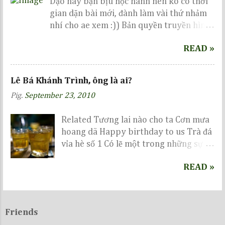
Dạo này bận bịu học hành nên ko có thời
gian dặn bài mới, đành làm vài thứ nhảm
nhí cho ae xem :)) Bản quyền truyền hình
thuộc về VTV, dưới đây tớ chỉ vi phạm 1 tí
READ »
bản quyền ảnh thôi, còn diễn biến cuộc
thi, ae vui lòng chờ tới ngày 14-6-2009 để
xem nhé :))
Lê Bá Khánh Trình, ông là ai?
Pig.
September 23, 2010
Related Tương lai nào cho ta Cơn mưa
hoang dã Happy birthday to us Trà đá
vỉa hè số 1 Có lẽ một trong những sự
kiện nổi bật nhất trong năm sẽ là vinh
READ »
danh GS Ngô Bảo Châu, nhưng bên một
quán trà đá ven đường, có ai biết...
Friends