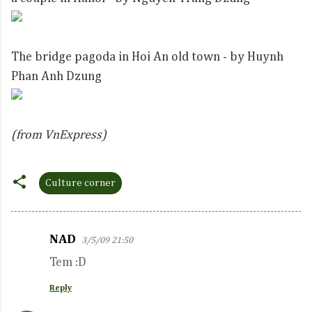
The bridge pagoda in Hoi An old town - by Huynh
Phan Anh Dzung
(from VnExpress)
Culture corner
NAD
3/5/09 21:50
C
Tem :D
o
m
Reply
m