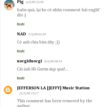
Pig
6/5/09 23:59
e
buồn quá, lại ko có nhân comment bài englit'
n
dồi :|
t
s
Reply
NAD
7/5/09 01:59
Có anh chia bùn đây ;))
Reply
uocgiduocgi
8/5/09 00:14
Cái ảnh Hồ Gươm đẹp quá!...
Reply
JEFFERSON LA [JEFFY] Music Station
22/5/09 15:17
This comment has been removed by the
author.