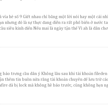
á vỉa hè số 9 Giết nhau chỉ bằng một lời nói hay một cái nh
ạn nhưng đó là sự thực đang diễn ra rất phổ biến ở nước ta 
cầu siêu kinh điển Nếu mai là ngày tận thế Vì ah là dân chơ
 báo trưng cầu dân ý Không lâu sau khi tài khoản fileden
hận thêm tin buồn nữa rằng tài khoản chuyên để lưu trữ cá
fire đã bị lock mà không hề báo trước, cũng không hẹn ng
mệt mỏi những vẫn cố viết vài dòng mong mọi người cho ý 