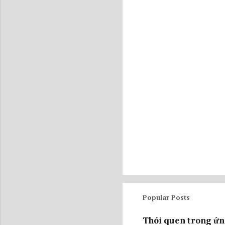
P
o
s
t
Popular Posts
a
C
Thói quen trong ứn