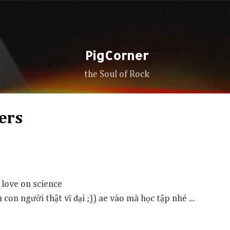
Skip to main content
PigCorner
the Soul of Rock
ers
e love on science
con người thật vĩ đại ;)) ae vào mà học tập nhé ...