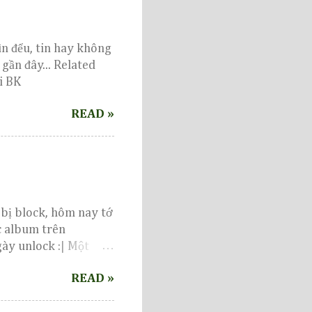
ìn đểu, tin hay không
gần đây... Related
i BK
READ »
 bị block, hôm nay tớ
c album trên
ày unlock :| Một
kiến...
READ »