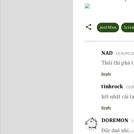
just4fun
Scie
NAD
13/8/09 20
C
Thôi thì phá t
o
m
Reply
m
tinhrock
13/8
e
kết nhất cái t
n
t
Reply
s
DOREMON
1
Độc đaó nhỉ...