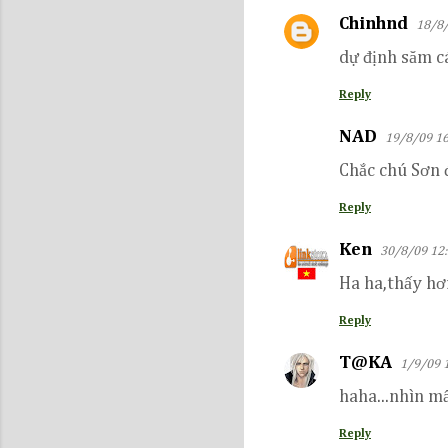
Chinhnd
18/8/
dự định săm c
Reply
NAD
19/8/09 16
Chắc chú Sơn 
Reply
Ken
30/8/09 12
Ha ha,thấy hơ
Reply
T@KA
1/9/09 
haha...nhìn mấ
Reply