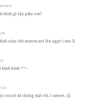
09 10:47
ái hình gì vậy pike em?
:34
định xăm chữ musvn.net lên ngực í mà :X
:22
i kinh kinh ^^~
11:11
y con số đã chóng mặt rồi..! amen!..:(|