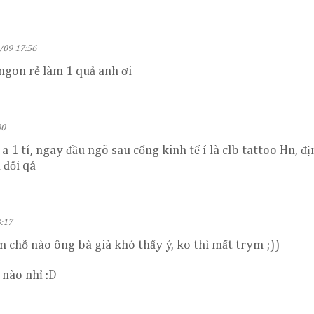
/09 17:56
ngon rẻ làm 1 quả anh ơi
00
a 1 tí, ngay đầu ngõ sau cổng kinh tế í là clb tattoo Hn, 
 đối qá
:17
m chỗ nào ông bà già khó thấy ý, ko thì mất trym ;))
 nào nhỉ :D